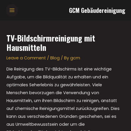
Skip
Main
GCM Gebäudereinigung
to
Menu
content
Post
navigation
TV-Bildschirmreinigung mit
Hausmitteln
Leave a Comment
/
Blog
/ By
gcm
Die Reinigung des TV-Bildschirms ist eine wichtige
Aufgabe, um die Bildqualität zu erhalten und ein
optimales Seherlebnis zu gewährleisten. Viele
Menschen bevorzugen die Verwendung von
Hausmitteln, um ihren Bildschirm zu reinigen, anstatt
auf chemische Reinigungsmittel zurückzugreifen. Dies
kann aus verschiedenen Gründen geschehen, sei es
aus Umweltbewusstsein oder um die