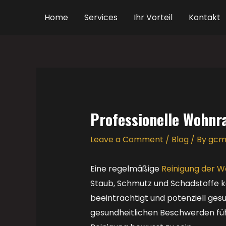
Skip
Home
Services
Ihr Vorteil
Kontakt
to
content
Post
navigation
Professionelle Wohnr
Leave a Comment
/
Blog
/ By
gc
Eine regelmäßige
Reinigung der 
Staub, Schmutz und Schadstoffe kö
beeinträchtigt und potenziell ges
gesundheitlichen Beschwerden führ