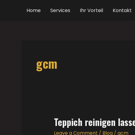
Skip
Home
Services
Ihr Vorteil
Kontakt
to
content
Post
pagination
gcm
Teppich reinigen lass
Teppich
reinigen
Leave a Comment
/
Blog
/
gcm