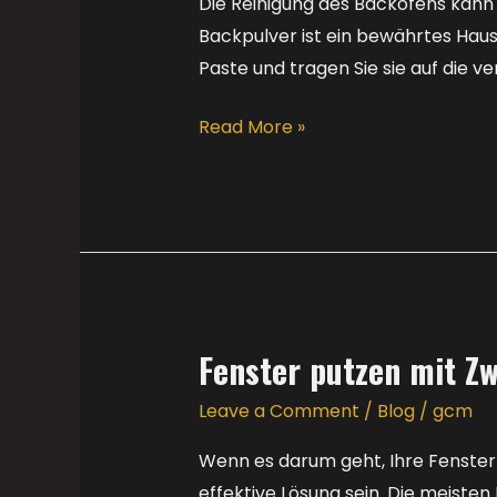
Reinigung
Die Reinigung des Backofens kann e
Ihres
Backpulver ist ein bewährtes Hausm
Backofens
Paste und tragen Sie sie auf die v
Read More »
Fenster putzen mit Z
Fenster
putzen
Leave a Comment
/
Blog
/
gcm
mit
Zwiebeln:
Wenn es darum geht, Ihre Fenster
Natürliche
effektive Lösung sein. Die meiste