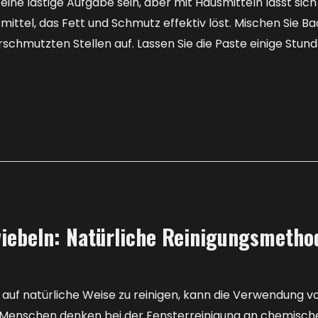
ine lästige Aufgabe sein, aber mit Hausmitteln lässt sich 
ittel, das Fett und Schmutz effektiv löst. Mischen Sie B
erschmutzten Stellen auf. Lassen Sie die Paste einige Stun
wiebeln: Natürliche Reinigungsmetho
 auf natürliche Weise zu reinigen, kann die Verwendung 
n Menschen denken bei der Fensterreinigung an chemische