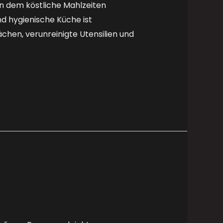
an dem köstliche Mahlzeiten
nd hygienische Küche ist
hen, verunreinigte Utensilien und