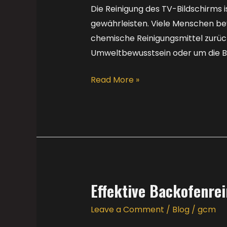
Hausmitteln
Die Reinigung des TV-Bildschirms i
gewährleisten. Viele Menschen bev
chemische Reinigungsmittel zurüc
Umweltbewusstsein oder um die Bi
Read More »
Effektive Backofenre
Effektive
Backofenreinigung
Leave a Comment
/
Blog
/
gcm
mit