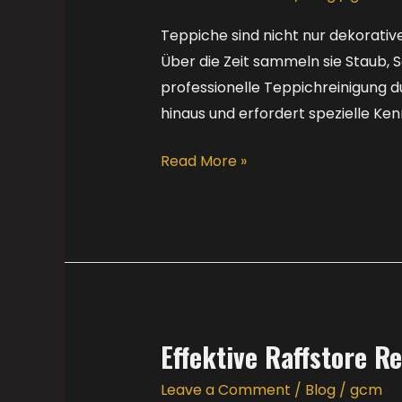
lassen
in
Teppiche sind nicht nur dekorati
Österreich
Über die Zeit sammeln sie Staub, 
|
professionelle Teppichreinigung d
GCM
hinaus und erfordert spezielle Ken
Reinigungsservice
Read More »
Effektive Raffstore R
Effektive
Raffstore
Leave a Comment
/
Blog
/
gcm