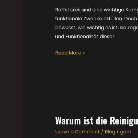
Reinigung
|
Raffstores sind eine wichtige Kom
GCM
funktionale Zwecke erfüllen. Doch
in
bewusst, wie wichtig es ist, sie re
Österreich
und Funktionalität dieser
Read More »
Warum ist die Reinig
Warum
ist
Leave a Comment
/
Blog
/
gcm
die