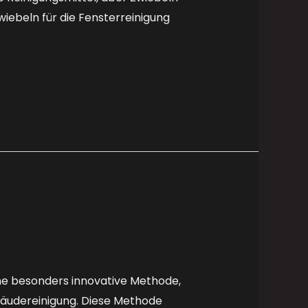
iebeln für die Fensterreinigung
ine besonders innovative Methode,
bäudereinigung. Diese Methode