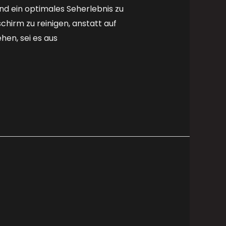
und ein optimales Seherlebnis zu
hirm zu reinigen, anstatt auf
en, sei es aus