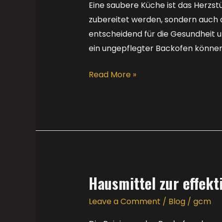
Backpulver
Eine saubere Küche ist das Herzstü
–
zubereitet werden, sondern auch al
GCM
entscheidend für die Gesundheit u
Wien
ein ungepflegter Backofen können
Read More »
Hausmittel zur effekt
Hausmittel
zur
Leave a Comment
/
Blog
/
gcm
effektiven