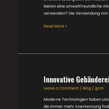
Reinigungsmethode
bieten eine umweltfreundliche Alt
verwenden? Die Verwendung von 
Read More »
Innovative Gebäudere
Innovative
Gebäudereinigung
Leave a Comment
/
Blog
/
gcm
mit
Schallzahnbürsten
Moderne Technologien haben unsere
die immer mehr Anerkennung finde