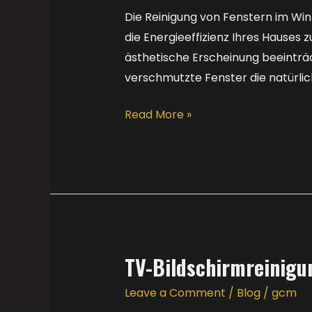
Reinigung
Die Reinigung von Fenstern im Win
von
die Energieeffizienz Ihres Hauses
Fenstern
ästhetische Erscheinung beeinträc
im
verschmutzte Fenster die natürlic
Winter
Read More »
wichtig?
TV-Bildschirmreinigu
TV-
Bildschirmreinigung
Leave a Comment
/
Blog
/
gcm
mit